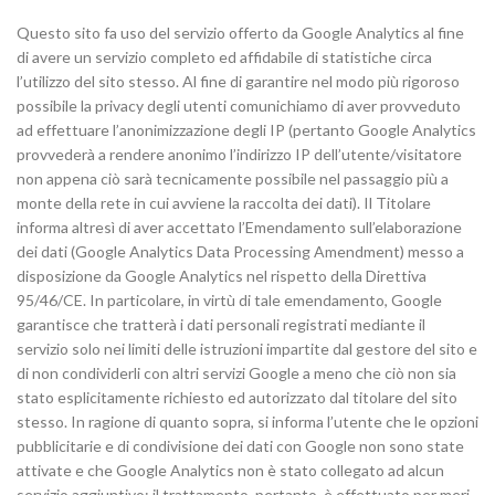
Questo sito fa uso del servizio offerto da Google Analytics al fine
di avere un servizio completo ed affidabile di statistiche circa
l’utilizzo del sito stesso. Al fine di garantire nel modo più rigoroso
possibile la privacy degli utenti comunichiamo di aver provveduto
ad effettuare l’anonimizzazione degli IP (pertanto Google Analytics
provvederà a rendere anonimo l’indirizzo IP dell’utente/visitatore
non appena ciò sarà tecnicamente possibile nel passaggio più a
monte della rete in cui avviene la raccolta dei dati). Il Titolare
informa altresì di aver accettato l’Emendamento sull’elaborazione
dei dati (Google Analytics Data Processing Amendment) messo a
disposizione da Google Analytics nel rispetto della Direttiva
95/46/CE. In particolare, in virtù di tale emendamento, Google
garantisce che tratterà i dati personali registrati mediante il
servizio solo nei limiti delle istruzioni impartite dal gestore del sito e
di non condividerli con altri servizi Google a meno che ciò non sia
stato esplicitamente richiesto ed autorizzato dal titolare del sito
stesso. In ragione di quanto sopra, si informa l’utente che le opzioni
pubblicitarie e di condivisione dei dati con Google non sono state
attivate e che Google Analytics non è stato collegato ad alcun
servizio aggiuntivo: il trattamento, pertanto, è effettuato per meri