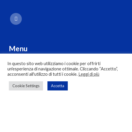
Menu
Chi siamo
In questo sito web utilizziamo i cookie per offrirti
un'esperienza di navigazione ottimale. Cliccando “Accetto”,
Servizi
acconsenti all'utilizzo di tutti i cookie.
Leggi di più
Prodotti
Cookie Settings
Accetta
Blog
Contatti
Wishlist