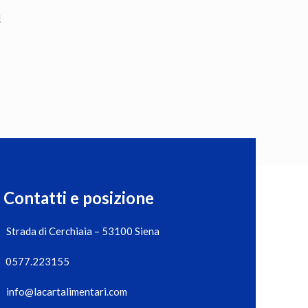
!
Contatti e posizione
Strada di Cerchiaia – 53100 Siena
0577.223155
info@lacartalimentari.com