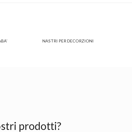
ABA’
NASTRI PER DECORZIONI
DISCHI
stri prodotti?